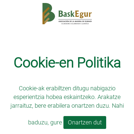
Cookie-en Politika
Cookie-ak erabiltzen ditugu nabigazio
esperientzia hobea eskaintzeko. Arakatze
jarraituz, bere erabilera onartzen duzu. Nahi
baduzu, gure
Onartzen dut