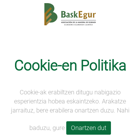
Cookie-en Politika
Cookie-ak erabiltzen ditugu nabigazio
esperientzia hobea eskaintzeko. Arakatze
jarraituz, bere erabilera onartzen duzu. Nahi
baduzu, gure
Onartzen dut