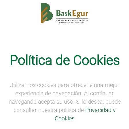
SEMANA DE LA MADERA
·
VISITAS A EMPRESAS
- ENCUENTROS PROFESIONALES
Política de Cookies
Visita virtual a empresa: TORRESAR
Visita virtual a empresa: TORRESAR
Utilizamos cookies para ofrecerle una mejor
experiencia de navegación. Al continuar
navegando acepta su uso. Si lo desea, puede
consultar nuestra política de
Privacidad y
Cookies