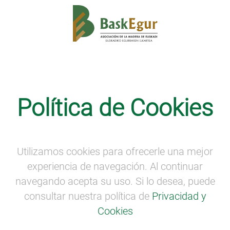
Política de Cookies
Fomentamos la exportación de
las empresas vascas y
organizamos misiones
internacionales
Utilizamos cookies para ofrecerle una mejor
experiencia de navegación. Al continuar
navegando acepta su uso. Si lo desea, puede
consultar nuestra política de
Privacidad y
Cookies