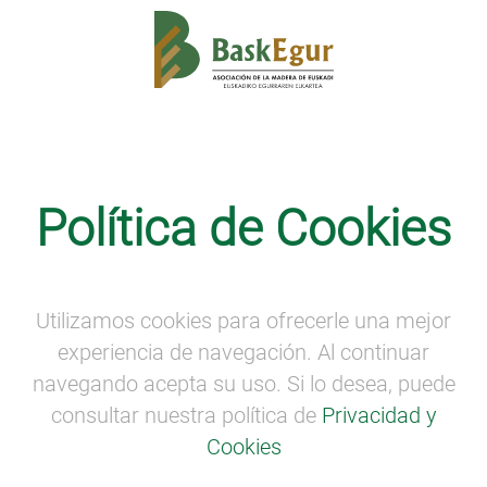
Política de Cookies
Utilizamos cookies para ofrecerle una mejor
Copyright ©2026 Baskegur Todos los derechos reservados
experiencia de navegación. Al continuar
Secciones
Información
navegando acepta su uso. Si lo desea, puede
consultar nuestra política de
Privacidad y
Baskegur
Noticias
Forestal-madera
Proyectos
Cookies
Competitividad
Aviso legal