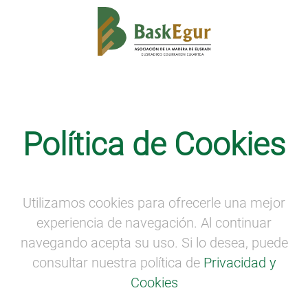
Política de Cookies
Utilizamos cookies para ofrecerle una mejor
Copyright ©2026 Baskegur Todos los derechos reservados
experiencia de navegación. Al continuar
Secciones
Información
navegando acepta su uso. Si lo desea, puede
consultar nuestra política de
Privacidad y
Baskegur
Noticias
Forestal-madera
Proyectos
Cookies
Competitividad
Aviso legal