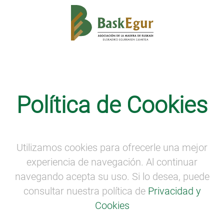
Composición de la junta directiva
Política de Cookies
Federico Saiz
Presidente
Utilizamos cookies para ofrecerle una mejor
José Antonio Zabala
experiencia de navegación. Al continuar
Vicepresidente
navegando acepta su uso. Si lo desea, puede
consultar nuestra política de
Privacidad y
Unai Gorroño
Cookies
Secretario