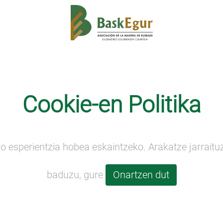
Kontaktua
Berriak
ehiakortasuna
Ingurumena
Nazioartekotzea
Cookie-en Politika
o esperientzia hobea eskaintzeko. Arakatze jarraitu
baduzu, gure
Onartzen dut