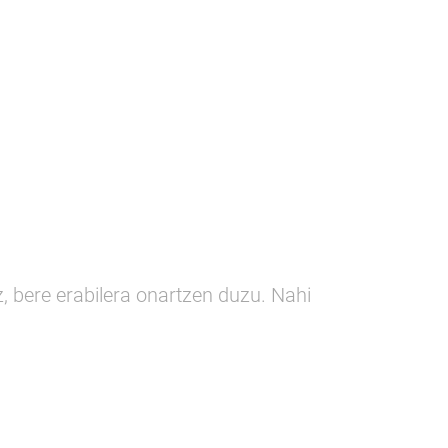
Proiektuak
EGURRAREN ASTEA
Prestakuntza
Komunikazioa
z, bere erabilera onartzen duzu. Nahi