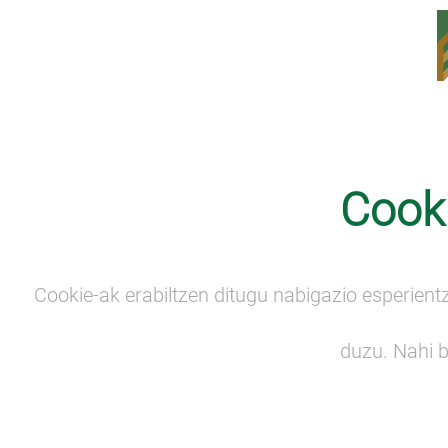
Albizteak
Cooki
Ezagutu BasoAppen
funtzionaltasunak
Euskadiko baso-egur sektorea hainbat proiektu
Cookie-ak erabiltzen ditugu nabigazio esperientz
bultzatzen ari da balio-katea digitalizatzeko, baso-
jabetzatik hasita eta bai baso-lanetatik bai lehen
eta bigarren eraldaketako industriatik igarota.
duzu. Nahi 
Euskal mendien baso-kudeaketa iraunkorra
errazteko Basoekin – Gipuzkoako, Bizkaiko eta
Arabako basogintza elkarteek beren bazkideen
mendien kudeaketa errazteko sortutako elkartea