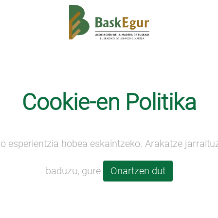
Kontaktua
Berriak
ehiakortasuna
Ingurumena
Nazioartekotzea
Cookie-en Politika
o esperientzia hobea eskaintzeko. Arakatze jarraitu
baduzu, gure
Onartzen dut