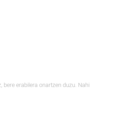
Proiektuak
EGURRAREN ASTEA
Prestakuntza
Komunikazioa
z, bere erabilera onartzen duzu. Nahi