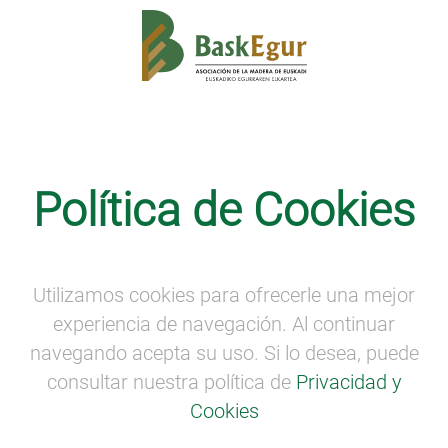
SEMANA DE LA MADERA
·
VISITA A LA
CATEDRAL DE SANTA MARÍA
Política de Cookies
Visita a la Catedral de Santa María
Visita a la Catedral de Santa María
Utilizamos cookies para ofrecerle una mejor
experiencia de navegación. Al continuar
Recorrido guiado por un especialista para
navegando acepta su uso. Si lo desea, puede
conocer la historia y curiosidades de la
consultar nuestra política de
Privacidad y
construcción en madera.
Cookies
Vitoria-Gasteiz •
12:15h.