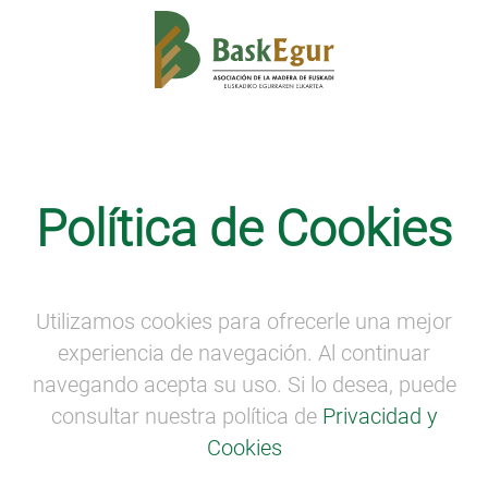
LA VOZ DE LA PROPIEDAD FORESTAL
·
SEMANA
DE LA MADERA
Política de Cookies
La voz de la propiedad forestal
(Bizkaia)
Utilizamos cookies para ofrecerle una mejor
La voz de la propiedad forestal (Bizkaia)
experiencia de navegación. Al continuar
navegando acepta su uso. Si lo desea, puede
consultar nuestra política de
Privacidad y
Cookies