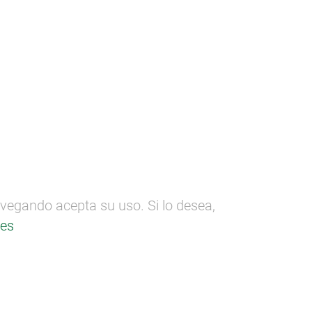
ectos
SEMANA DE LA MADERA
n
Formación
Comunicación
BEN
avegando acepta su uso. Si lo desea,
ies