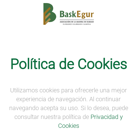
Noticias
·
SEMANA DE LA MADERA
Política de Cookies
LA SEMANA DE LA MADERA DE
BASKEGUR CUMPLE 10 AÑOS
DANDO A CONOCER LA REALIDAD
DEL SECTOR EN EUSKADI
Utilizamos cookies para ofrecerle una mejor
experiencia de navegación. Al continuar
navegando acepta su uso. Si lo desea, puede
consultar nuestra política de
Privacidad y
Cookies