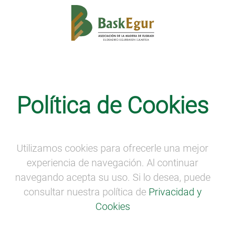
SEMANA DE LA MADERA
·
Visitas virtuales
Política de Cookies
Visita sorpresa. ¡No te lo pierdas!
Visita sorpresa.
¡No te lo pierdas!
(preinscríbete en
info@baskegur.eus
).
Utilizamos cookies para ofrecerle una mejor
experiencia de navegación. Al continuar
navegando acepta su uso. Si lo desea, puede
consultar nuestra política de
Privacidad y
Cookies