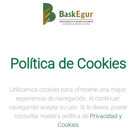
LA VOZ DE LA PROPIEDAD FORESTAL
·
SEMANA
DE LA MADERA
Política de Cookies
“La voz de los propietarios forestales”
I
Utilizamos cookies para ofrecerle una mejor
“La voz de los propietarios forestales” I
(Vizcaya).
experiencia de navegación. Al continuar
navegando acepta su uso. Si lo desea, puede
consultar nuestra política de
Privacidad y
Cookies