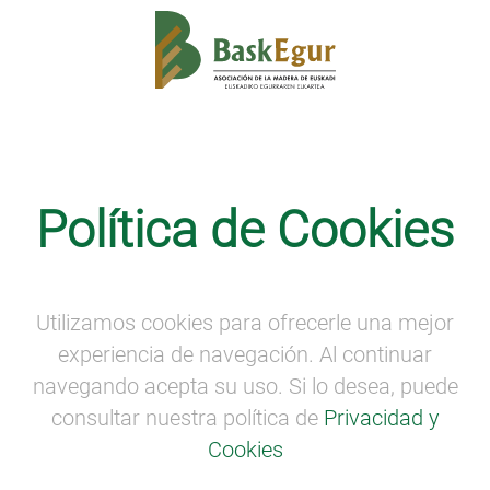
Actividades divulgativas
·
SEMANA DE LA
MADERA
Política de Cookies
Rueda de prensa: coyuntura del
sector forestal-madera de Euskadi.
Utilizamos cookies para ofrecerle una mejor
Rueda de prensa:
coyuntura del sector forestal-
madera de Euskadi.
experiencia de navegación. Al continuar
navegando acepta su uso. Si lo desea, puede
Hotel Mercure Jardines de Albia (Bilbao). 10:00 h.
consultar nuestra política de
Privacidad y
Cookies