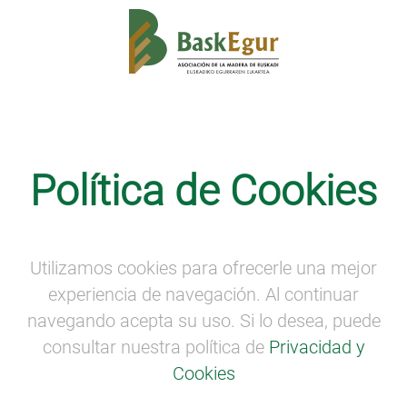
Actividades divulgativas
·
SEMANA DE LA
MADERA
Política de Cookies
Publicación del mapa interactivo
sobre las especies arbóreas
presentes en los jardines del Hospital
Utilizamos cookies para ofrecerle una mejor
Universitario de Basurto (Bilbao)
experiencia de navegación. Al continuar
Publicación del
mapa interactivo
sobre las
navegando acepta su uso. Si lo desea, puede
especies arbóreas
presentes en los jardines del
consultar nuestra política de
Privacidad y
Hospital Universitario de Basurto
(Bilbao).
Cookies