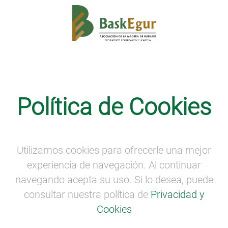
OFF Mugak: visitas técnicas a referentes de la
construcción en madera
·
SEMANA DE LA
Política de Cookies
MADERA
EGURTEK – Foro Internacional de
Arquitectura y Construcción en
Utilizamos cookies para ofrecerle una mejor
Madera. Jornadas técnicas
experiencia de navegación. Al continuar
organizadas por Baskegur
navegando acepta su uso. Si lo desea, puede
EGURTEK
– Foro Internacional de Arquitectura y
consultar nuestra política de
Privacidad y
Construcción en Madera.
Jornadas técnicas
Cookies
organizadas por Baskegur: