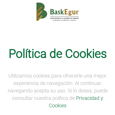
Actividades divulgativas
·
Conversaciones
Tabakalera: Diseño y arquitectura en clave
Política de Cookies
sostenible
·
LA VOZ DE LA PROPIEDAD
FORESTAL
·
OFF Mugak: visitas técnicas a
referentes de la construcción en madera
·
País
Invitado
·
SEMANA DE LA MADERA
·
Visitas
Utilizamos cookies para ofrecerle una mejor
virtuales
experiencia de navegación. Al continuar
Balance Semana de la Madera de
navegando acepta su uso. Si lo desea, puede
Euskadi
consultar nuestra política de
Privacidad y
Cookies
Balance Semana de la Madera de Euskadi