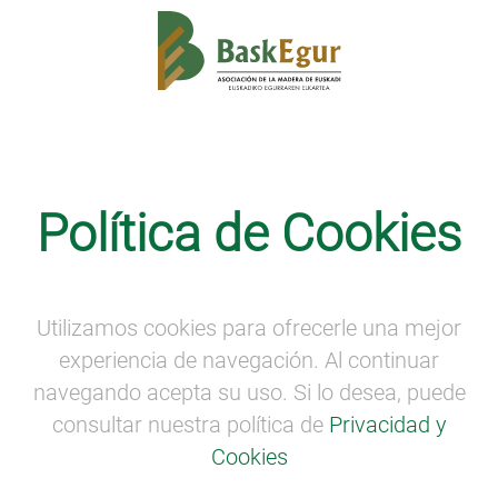
Programa Completo en PDF ▸
Política de Cookies
Lunes
Martes
Miércoles
Jueves
27
28
29
30
Utilizamos cookies para ofrecerle una mejor
experiencia de navegación. Al continuar
navegando acepta su uso. Si lo desea, puede
Viernes
Sábado
Domingo
consultar nuestra política de
Privacidad y
31
01
02
Cookies