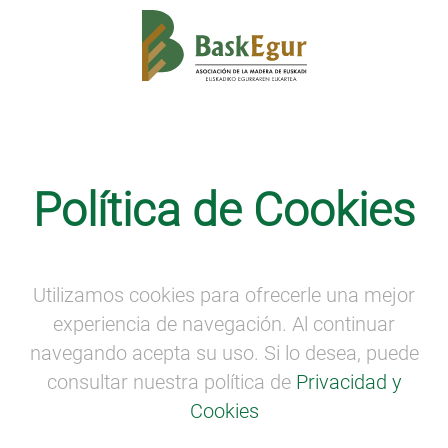
Política de Cookies
Utilizamos cookies para ofrecerle una mejor
Copyright ©2026 Baskegur Todos los derechos reservados
experiencia de navegación. Al continuar
Secciones
Información
navegando acepta su uso. Si lo desea, puede
consultar nuestra política de
Privacidad y
Baskegur
Noticias
Forestal-madera
Proyectos
Cookies
Competitividad
Aviso legal