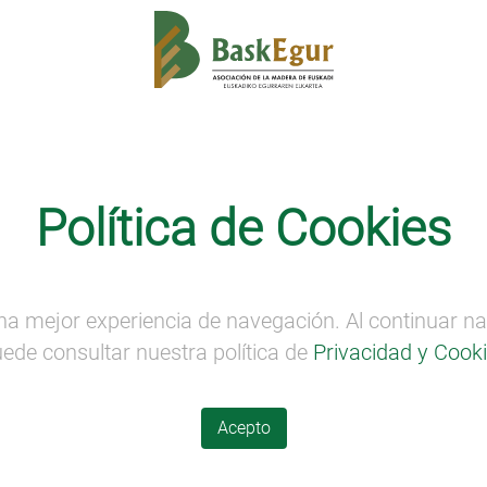
Contacto
Noticias
Proy
Competitividad
Medio ambiente
Internacionalizació
Política de Cookies
na mejor experiencia de navegación. Al continuar n
ede consultar nuestra política de
Privacidad y Cook
ones
Información
Acepto
gur
Noticias
tal-madera
Proyectos