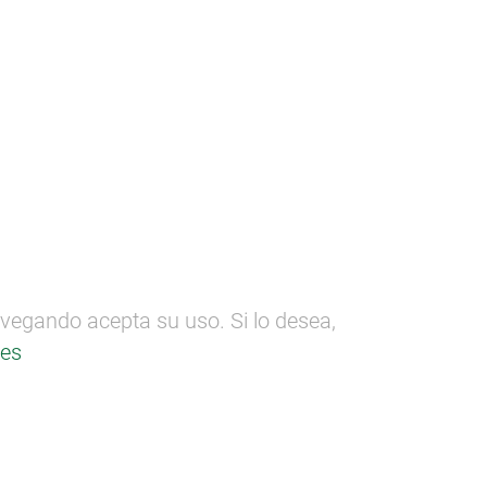
ectos
SEMANA DE LA MADERA
n
Formación
Comunicación
avegando acepta su uso. Si lo desea,
ies
Contacto
Parque Científico y Tecnológico de
Bizkaia
Kanala Bidea. Edificio 103