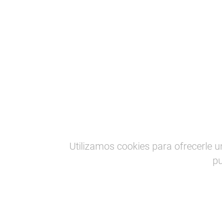
Baskegur
Forestal-madera
Escriba y pulse intro
Utilizamos cookies para ofrecerle u
pu
Secci
Baske
Fores