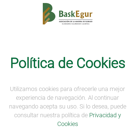
Formación
·
Noticias
·
Proyectos Europeos
Política de Cookies
PYREMPFOR GO: formación,
cooperación e intercambio
transfronterizo para impulsar el
empleo forestal
Utilizamos cookies para ofrecerle una mejor
experiencia de navegación. Al continuar
navegando acepta su uso. Si lo desea, puede
consultar nuestra política de
Privacidad y
Cookies