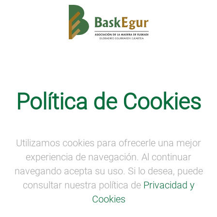
Baskegur Eguna
·
Noticias
Política de Cookies
“Baskegur Talks”: presentaciones
dinámicas en torno al sector forestal-
madera en Baskegur Eguna
Utilizamos cookies para ofrecerle una mejor
experiencia de navegación. Al continuar
navegando acepta su uso. Si lo desea, puede
consultar nuestra política de
Privacidad y
Cookies