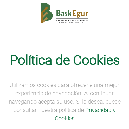
Noticias
Política de Cookies
Éxito de la campaña «Egurraren
Herria. Bosque Country»
Utilizamos cookies para ofrecerle una mejor
experiencia de navegación. Al continuar
navegando acepta su uso. Si lo desea, puede
consultar nuestra política de
Privacidad y
Cookies