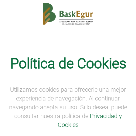
LA VOZ DE LA PROPIEDAD FORESTAL
Política de Cookies
La voz de la propiedad forestal
(Araba)
La voz de la propiedad forestal (Araba)
Utilizamos cookies para ofrecerle una mejor
experiencia de navegación. Al continuar
navegando acepta su uso. Si lo desea, puede
consultar nuestra política de
Privacidad y
Cookies