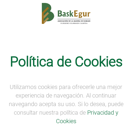
Proyectos Europeos
Política de Cookies
Contratación del servicio de auditoria
de los gastos de Proyecto Thrive
dentro del Programa INTERREG
SUDOE
Utilizamos cookies para ofrecerle una mejor
experiencia de navegación. Al continuar
navegando acepta su uso. Si lo desea, puede
consultar nuestra política de
Privacidad y
Cookies