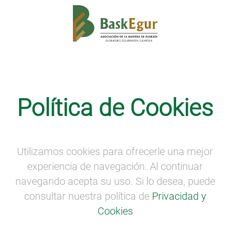
Noticias
Política de Cookies
Baskegur participa en la Asamblea
General de UNEmadera, celebrada en
Madrid
Utilizamos cookies para ofrecerle una mejor
experiencia de navegación. Al continuar
navegando acepta su uso. Si lo desea, puede
consultar nuestra política de
Privacidad y
Cookies