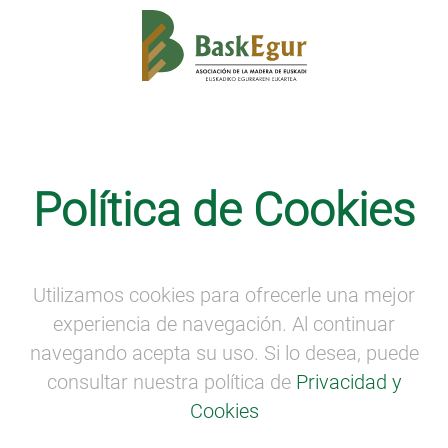
Internacionalización
·
Noticias
Política de Cookies
BASKEGUR ACUDIRÁ A LIGNA
(HANNOVER) EN MISIÓN AGRUPADA
DE INTERNACIONALIZACIÓN
Utilizamos cookies para ofrecerle una mejor
experiencia de navegación. Al continuar
navegando acepta su uso. Si lo desea, puede
consultar nuestra política de
Privacidad y
Cookies