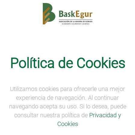
Noticias
Política de Cookies
BASKEGUR SE ADHIERE A LA
MOVILIZACIÓN EN FAVOR DEL
SECTOR PRIMARIO DE GIPUZKOA
Utilizamos cookies para ofrecerle una mejor
experiencia de navegación. Al continuar
navegando acepta su uso. Si lo desea, puede
consultar nuestra política de
Privacidad y
Cookies