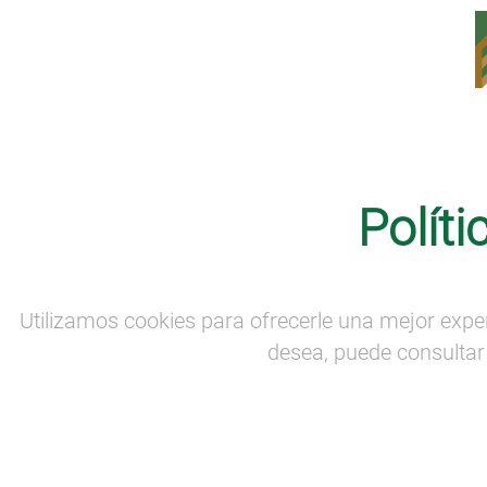
Comunicación
·
Noticias
Polít
EUSKADI, PAÍS INVITADO EN
PIÑEIROS´23, QUE SE CELEBRARÁ EL
10 DE OCTUBRE EN SANTIAGO DE
COMPOSTELA
Utilizamos cookies para ofrecerle una mejor expe
desea, puede consultar 