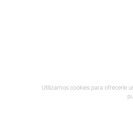
Baskegur
Forestal-madera
Comunicación
·
Noticias
ANUNCIO PARA L
Utilizamos cookies para ofrecerle u
FORESTAL-MADE
pu