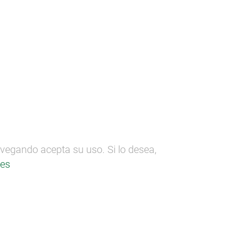
ectos
SEMANA DE LA MADERA
n
Formación
Comunicación
AMPAÑA SECTOR
avegando acepta su uso. Si lo desea,
ies