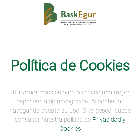
Comunicación
·
Noticias
Política de Cookies
UNEMADERA ACTIVA EL
#modoMADERA !
Utilizamos cookies para ofrecerle una mejor
experiencia de navegación. Al continuar
navegando acepta su uso. Si lo desea, puede
consultar nuestra política de
Privacidad y
Cookies