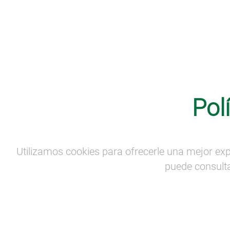
Comunicación
·
Formación
·
Noticias
Pol
Por una rehabilitación con madera
sostenible y respetuosa con la
historia
Utilizamos cookies para ofrecerle una mejor exp
puede consulta