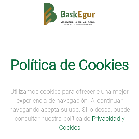
Competitividad
·
Comunicación
·
Internacionalización
·
Medioambiente
·
Noticias
Política de Cookies
BASKEGUR participa en los Industry
Days de la Comisión Europea
Utilizamos cookies para ofrecerle una mejor
experiencia de navegación. Al continuar
navegando acepta su uso. Si lo desea, puede
consultar nuestra política de
Privacidad y
Cookies