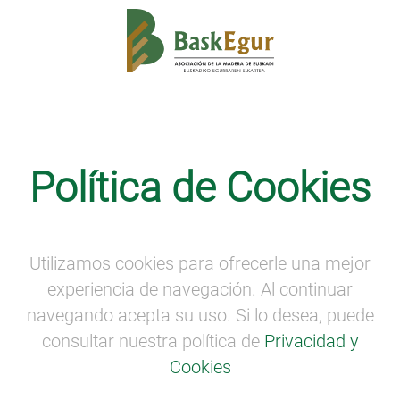
Visitas virtuales
Política de Cookies
Visita Virtual a la empresa Embalan 3
VISITA VIRTUAL A LA EMPRESA Embalan 3
Tiene su sede principal en la localidad de Bergara
Utilizamos cookies para ofrecerle una mejor
(Gipuzkoa) y está especializada en la fabricación
experiencia de navegación. Al continuar
integral de grandes embalajes de madera para su
navegando acepta su uso. Si lo desea, puede
posterior transporte marítimo.
consultar nuestra política de
Privacidad y
Cookies