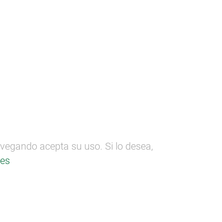
ectos
SEMANA DE LA MADERA
n
Formación
Comunicación
 en Burdeos
avegando acepta su uso. Si lo desea,
ies