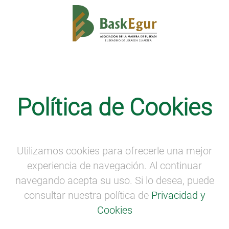
Visitas virtuales
Política de Cookies
Balance Semana de la Madera
BALANCE Semana de la Madera
El Director General de Baskegur, Oskar Azkarate
Utilizamos cookies para ofrecerle una mejor
realizará un balance de la VI Semana de la Madera
experiencia de navegación. Al continuar
de Euskadi.
navegando acepta su uso. Si lo desea, puede
consultar nuestra política de
Privacidad y
Cookies