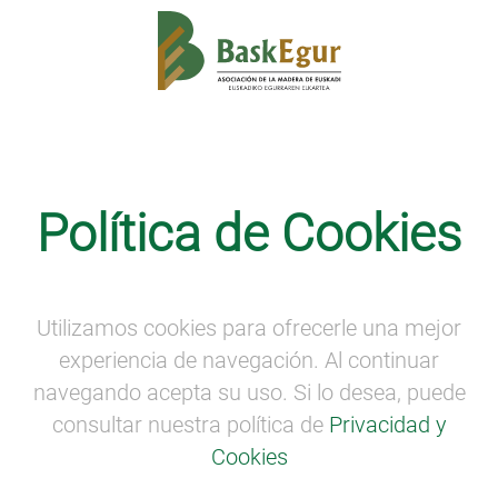
Noticias
Política de Cookies
Las empresas de carpintería y mueble
principales afectadas en el sector
forestal madera por la COVID-19
Utilizamos cookies para ofrecerle una mejor
experiencia de navegación. Al continuar
navegando acepta su uso. Si lo desea, puede
consultar nuestra política de
Privacidad y
Cookies