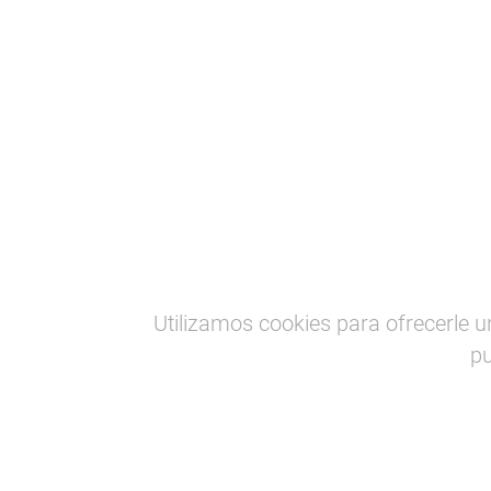
Baskegur
Forestal-madera
Formación
Cursos de la univ
Utilizamos cookies para ofrecerle u
pu