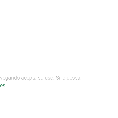
ectos
SEMANA DE LA MADERA
n
Formación
Comunicación
 UPV/EHU
avegando acepta su uso. Si lo desea,
ies