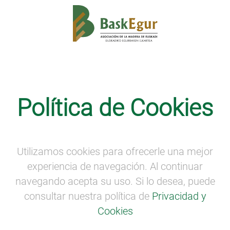
Competitividad
Política de Cookies
El Comité técnico de Egurtek 2020
celebra su primera reunión
Utilizamos cookies para ofrecerle una mejor
experiencia de navegación. Al continuar
navegando acepta su uso. Si lo desea, puede
consultar nuestra política de
Privacidad y
Cookies