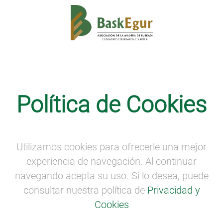
Noticias
Política de Cookies
Seminarios y grupos de trabajo de
bioeconomía
Utilizamos cookies para ofrecerle una mejor
experiencia de navegación. Al continuar
navegando acepta su uso. Si lo desea, puede
consultar nuestra política de
Privacidad y
Cookies