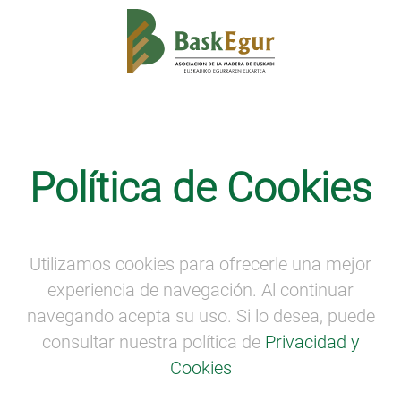
Formación
Política de Cookies
Conocer las necesidades formativas
del sector
Utilizamos cookies para ofrecerle una mejor
experiencia de navegación. Al continuar
navegando acepta su uso. Si lo desea, puede
consultar nuestra política de
Privacidad y
Cookies