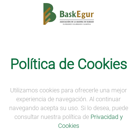
Formación
Política de Cookies
Divulgación y conocimiento en la III
Semana de la Madera
Utilizamos cookies para ofrecerle una mejor
experiencia de navegación. Al continuar
navegando acepta su uso. Si lo desea, puede
consultar nuestra política de
Privacidad y
Cookies