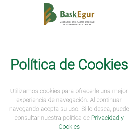
Competitividad
Política de Cookies
Protec, socia de Baskegur,
galardonada en los premios Egurtek
2016
Utilizamos cookies para ofrecerle una mejor
La empresa Protec forma parte del equipo que ha
experiencia de navegación. Al continuar
dado forma a la
valla peatonal “Bilbao
” creada por
José Luis Revuelta del estudio Disaro y que ha
navegando acepta su uso. Si lo desea, puede
obtenido el premio Egurtek 2016 en su apartado
consultar nuestra política de
Privacidad y
de diseño.
Cookies
Arrokabe arquitectos, Lekuona arquitectura y la