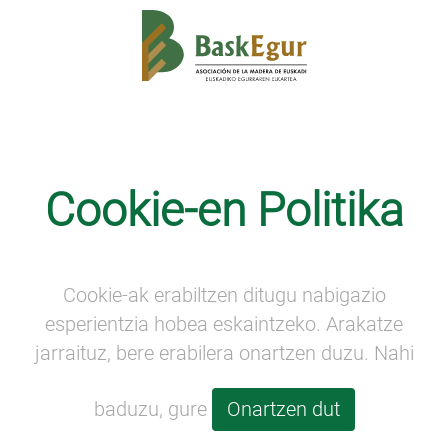
Hitzaldi-aretoa
Cookie-en Politika
Cookie-ak erabiltzen ditugu nabigazio
esperientzia hobea eskaintzeko. Arakatze
jarraituz, bere erabilera onartzen duzu. Nahi
baduzu, gure
Onartzen dut