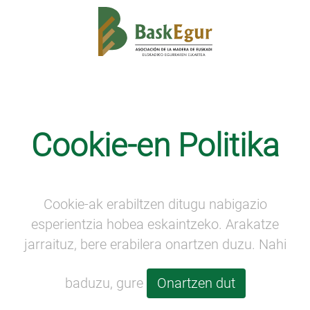
Hitzaldi-aretoa
Cookie-en Politika
Cookie-ak erabiltzen ditugu nabigazio
esperientzia hobea eskaintzeko. Arakatze
jarraituz, bere erabilera onartzen duzu. Nahi
baduzu, gure
Onartzen dut